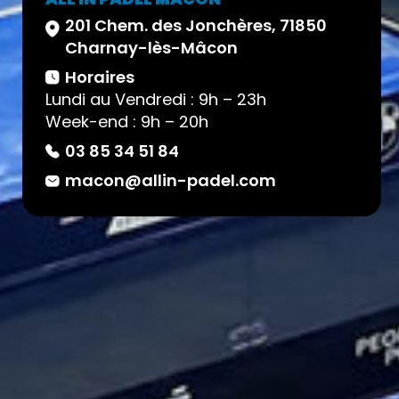
201 Chem. des Jonchères, 71850
Charnay-lès-Mâcon
Horaires
Lundi au Vendredi : 9h – 23h
Week-end : 9h – 20h
03 85 34 51 84
macon@allin-padel.com