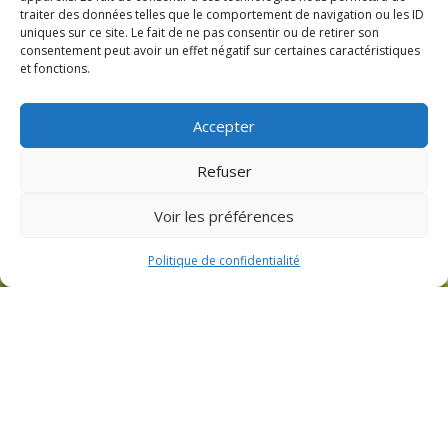
traiter des données telles que le comportement de navigation ou les ID
uniques sur ce site. Le fait de ne pas consentir ou de retirer son
consentement peut avoir un effet négatif sur certaines caractéristiques
et fonctions.
Accepter
Refuser
Voir les préférences
RÉSERVER
Politique de confidentialité
Accueil
Lyon-Décines
CLUB DE PADEL À
Nos centres
Mougins
GRASSE AVEC 11
Trouver mon club
Portes-lès-Valence
TERRAINS DONT 4
Ouvertures à venir